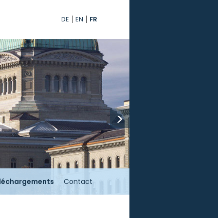
DE
EN
FR
>
léchargements
Contact